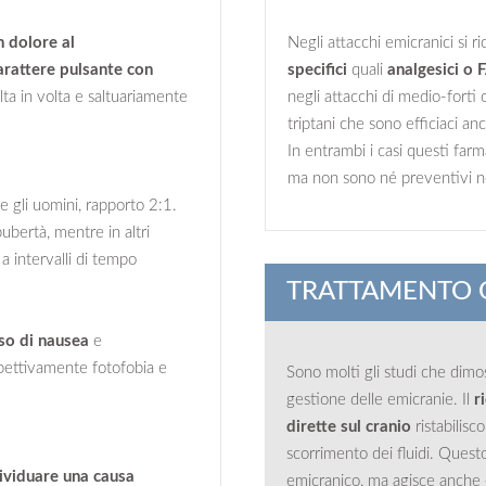
n dolore al
Negli attacchi emicranici si r
arattere pulsante con
specifici
quali
analgesici o
olta in volta e saltuariamente
negli attacchi di medio-forti o 
triptani che sono efficiaci a
In entrambi i casi questi farm
ma non sono né preventivi né
e gli uomini, rapporto 2:1.
pubertà, mentre in altri
 a intervalli di tempo
TRATTAMENTO 
nso di nausea
e
pettivamente fotofobia e
Sono molti gli studi che dimos
gestione delle emicranie. Il
r
dirette sul cranio
ristabilisc
scorrimento dei fluidi. Quest
dividuare una causa
emicranico, ma agisce anche