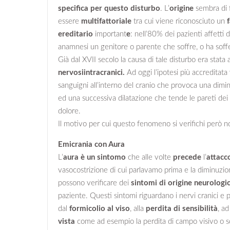
specifica per questo disturbo
. L’
origine
sembra di 
essere
multifattoriale
tra cui viene riconosciuto un
f
ereditario
important
e
: nell’80% dei pazienti affetti d
anamnesi un genitore o parente che soffre, o ha soffe
Già dal XVII secolo la causa di tale disturbo era stata 
nervosiintracranici.
Ad oggi l’ipotesi più accreditata
sanguigni all’interno del cranio che provoca una dimi
ed una successiva dilatazione che tende le pareti dei 
dolore.
Il motivo per cui questo fenomeno si verifichi però n
Emicrania con Aura
L’
aura
è un sintomo
che alle volte
precede
l’
attacc
vasocostrizione di cui parlavamo prima e la diminuzione
possono verificare dei
sintomi di origine neurologi
paziente. Questi sintomi riguardano i nervi cranici e
dal
formicolio al viso
, alla
perdita di sensibilità
, a
vista
come ad esempio la perdita di campo visivo o scin