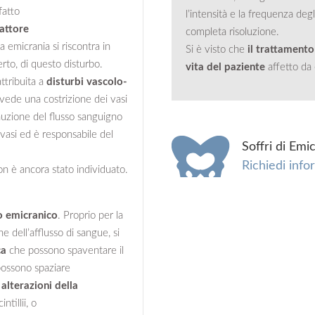
fatto
l’intensità e la frequenza deg
attore
completa risoluzione.
a emicrania si riscontra in
Si è visto che
il trattamento
rto, di questo disturbo.
vita del paziente
affetto da
attribuita a
disturbi vascolo-
 vede una costrizione dei vasi
nuzione del flusso sanguigno
vasi ed è responsabile del
Soffri di Emi
Richiedi info
on è ancora stato individuato.
o emicranico
. Proprio per la
 dell’afflusso di sangue, si
ca
che possono spaventare il
 possono spaziare
d
alterazioni della
tillii, o