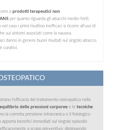
icorre a
prodotti terapeutici non
 FANS
per quanto riguarda gli attacchi medio-forti;
nel caso i primi risultino inefficaci si ricorre all’uso di
nche sui sintomi associati come la nausea.
aci danno in genere buoni risultati sul singolo attacco,
 curativi.
OSTEOPATICO
trano l’efficacia del trattamento osteopatico nella
iequilibrio delle pressioni corporee
e le
tecniche
ono la corretta pressione intracranica e il fisiologico
o apporta benefici immediati sul singolo episodio
 efficacemente a scopo preventivo, diminuendo