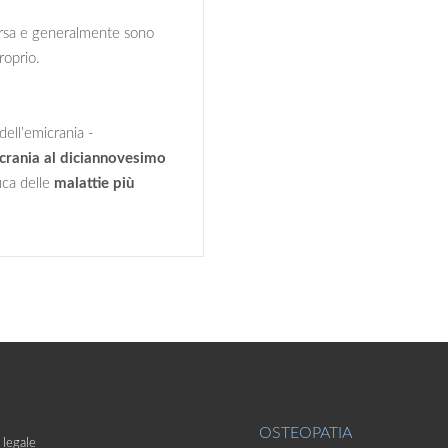
arsa e generalmente sono
roprio.
 dell’emicrania -
crania al diciannovesimo
ica delle
malattie più
OSTEOPATIA
legale