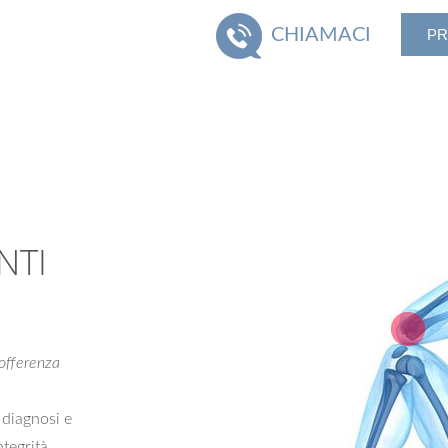
CHIAMACI
PR
NTI
sofferenza
 diagnosi e
ntegrità