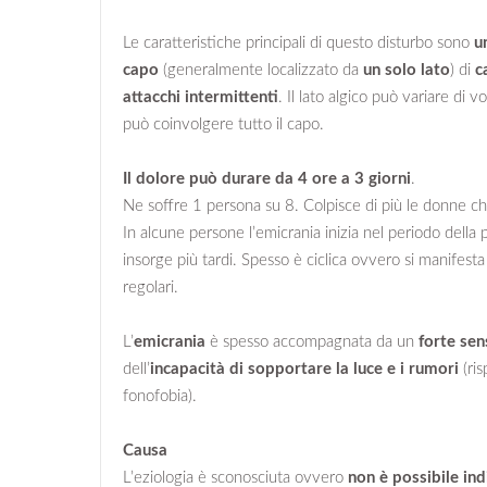
Le caratteristiche principali di questo disturbo sono
u
capo
(generalmente localizzato da
un solo lato
) di
c
attacchi intermittenti
. Il lato algico può variare di v
può coinvolgere tutto il capo.
Il dolore può durare da 4 ore a 3 giorni
.
Ne soffre 1 persona su 8. Colpisce di più le donne ch
In alcune persone l’emicrania inizia nel periodo della 
insorge più tardi. Spesso è ciclica ovvero si manifesta
regolari.
L’
emicrania
è spesso accompagnata da un
forte se
dell’
incapacità di sopportare la luce e i rumori
(ris
fonofobia).
Causa
L’eziologia è sconosciuta ovvero
non è possibile in