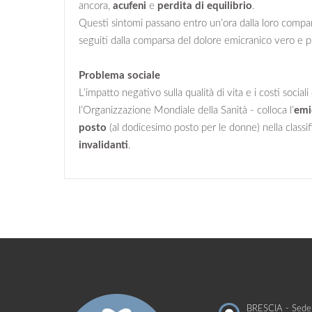
ancora,
acufeni
e
perdita di equilibrio
.
Questi sintomi passano entro un’ora dalla loro comp
seguiti dalla comparsa del dolore emicranico vero e p
Problema sociale
L’impatto negativo sulla qualità di vita e i costi sociali
l’Organizzazione Mondiale della Sanità - colloca l’
emi
posto
(al dodicesimo posto per le donne) nella classif
invalidanti
.
BRESCIA - Sede 