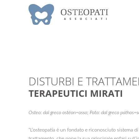
DISTURBI E TRATTAME
TERAPEUTICI MIRATI
Osteo: dal greco ostéon=osso; Pata: dal greco pathos=
“L’osteopatia è un fondato e riconosciuto sistema di
trattamento, che pone la sua principale enfasi sull’i