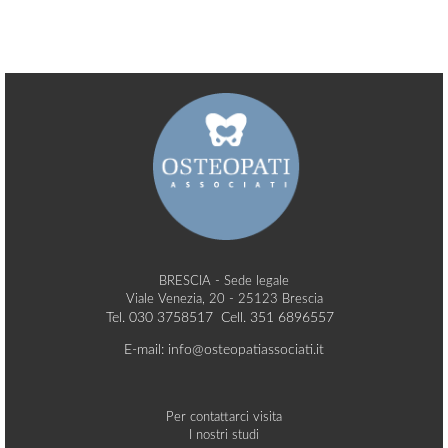
BRESCIA - Sede legale
Viale Venezia, 20 - 25123 Brescia
Tel. 030 3758517 Cell. 351 6896557
E-mail: info@osteopatiassociati.it
Per contattarci visita
I nostri studi