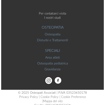
Per contattarci visita
I nostri studi
OSTEOPATIA
Osteopatia
Disturbi e Trattamenti
SPECIALI
Area atleti
Osteopatia pediatrica
Gravidanza
© 2025 Osteopati Associati | P.IVA 03523650178
Privacy Policy
|
Cookie Policy
|
Cookie Preference
|
Mappa del sito