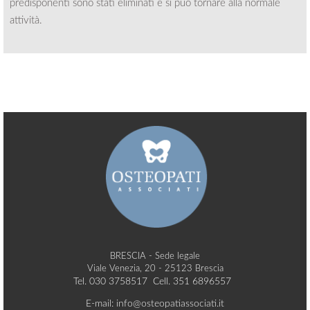
predisponenti sono stati eliminati e si può tornare alla normale
attività.
BRESCIA - Sede legale
Viale Venezia, 20 - 25123 Brescia
Tel. 030 3758517 Cell. 351 6896557
E-mail: info@osteopatiassociati.it