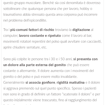
questo gruppo muscolare. Benchè sia così denomitata è doveroso
sottolineare che qualunque persona che per lavoro, hobby o
traumatismo abbia stressato questa area corporea può incorrere
nel problema dell’epicondilite.
Tra i
più comuni fattori di rischio
troviamo la
digitazione
al
computer,
lavoro costante e ripetuto
come il lavoro al bar,
movimenti rotatori repentini del polso quali avvitare con cacciaviti,
aprire chiudere serrature, etc.
Sono più colpite le persone tra i 30 e i 50 anni,
si presenta con
un dolore alla parte esterna del gomito
che può essere
costante o alternarnte. Il dolore aumenta con i movimenti del
gomito o del polso e può essere molto invalidante.
Generalmente
si associa gonfiore
,
rigidità mattutina
e il dolore
si aggrava premendo sul quel punto specifico. Spesso i pazienti
non sono in grado di definire un fattore “scatenate il dolore” e per
questo inizialmente viene trascurato, fino al raggiungimento del